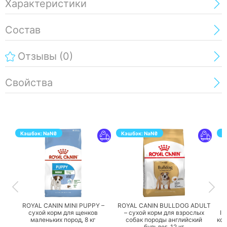
Характеристики
Состав
Отзывы
(0)
Свойства
Кэшбэк:
NaN
₴
Кэшбэк:
NaN
₴
К
ПЕРЕЙТИ
ПЕРЕЙТИ
ROYAL CANIN MINI PUPPY –
ROYAL CANIN BULLDOG ADULT
сухой корм для щенков
– сухой корм для взрослых
IN
маленьких пород,
8 кг
собак породы английский
кор
бульдог,
12 кг