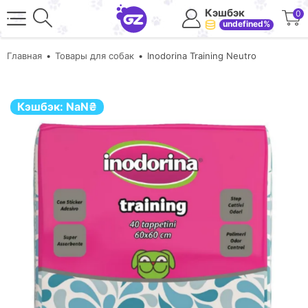
Кэшбэк
0
undefined%
Главная
Товары для собак
Inodorina Training Neutro
Кэшбэк:
NaN
₴