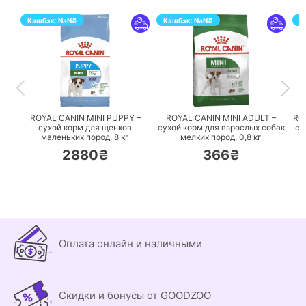
Кэшбэк:
NaN
₴
Кэшбэк:
NaN
₴
К
ПЕРЕЙТИ
ПЕРЕЙТИ
ROYAL CANIN MINI PUPPY –
ROYAL CANIN MINI ADULT –
RO
сухой корм для щенков
сухой корм для взрослых собак
су
маленьких пород,
8 кг
мелких пород,
0,8 кг
2880₴
366₴
Оплата онлайн и наличными
Скидки и бонусы от GOODZOO