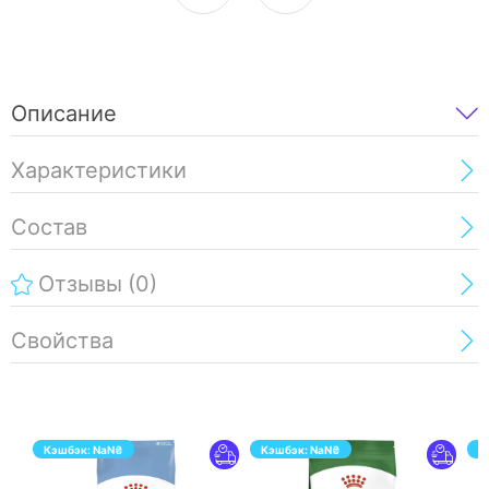
Описание
Характеристики
Состав
Отзывы
(0)
Свойства
Кэшбэк:
NaN
₴
Кэшбэк:
NaN
₴
К