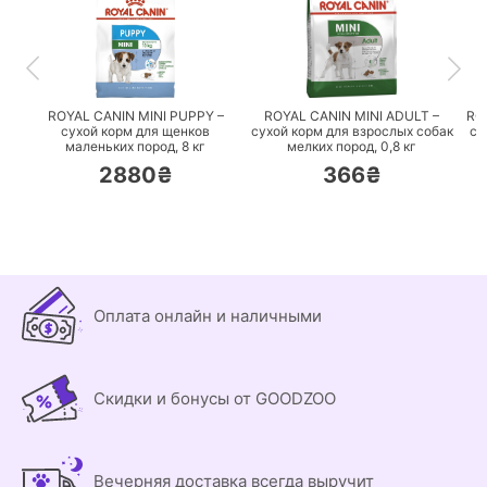
ПЕРЕЙТИ
ПЕРЕЙТИ
ROYAL CANIN MINI PUPPY –
ROYAL CANIN MINI ADULT –
RO
сухой корм для щенков
сухой корм для взрослых собак
су
маленьких пород,
8 кг
мелких пород,
0,8 кг
2880₴
366₴
Оплата онлайн и наличными
Скидки и бонусы от GOODZOO
Вечерняя доставка всегда выручит