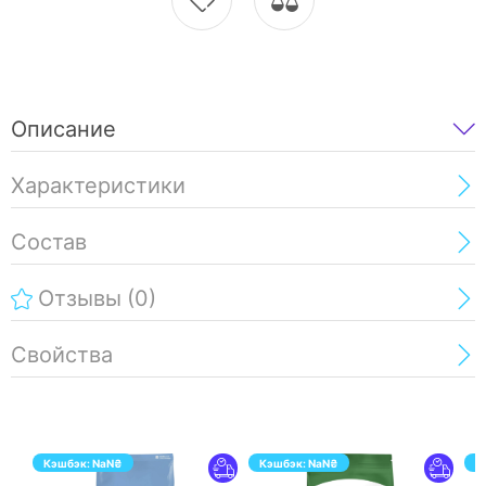
Описание
Характеристики
Состав
Отзывы
(0)
Свойства
Кэшбэк:
NaN
₴
Кэшбэк:
NaN
₴
К