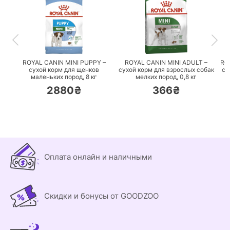
ПЕРЕЙТИ
ПЕРЕЙТИ
ROYAL CANIN MINI PUPPY –
ROYAL CANIN MINI ADULT –
RO
сухой корм для щенков
сухой корм для взрослых собак
су
маленьких пород,
8 кг
мелких пород,
0,8 кг
2880₴
366₴
Оплата онлайн и наличными
Скидки и бонусы от GOODZOO