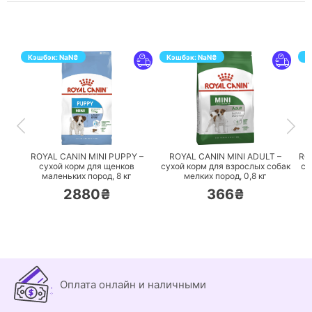
Кэшбэк:
NaN
₴
Кэшбэк:
NaN
₴
К
ПЕРЕЙТИ
ПЕРЕЙТИ
ROYAL CANIN MINI PUPPY –
ROYAL CANIN MINI ADULT –
RO
сухой корм для щенков
сухой корм для взрослых собак
су
маленьких пород,
8 кг
мелких пород,
0,8 кг
2880₴
366₴
Оплата онлайн и наличными