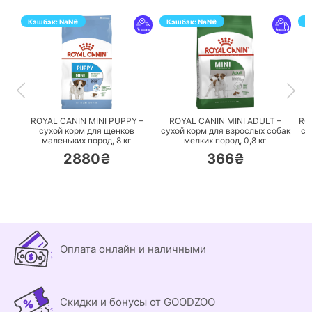
Кэшбэк:
NaN
₴
Кэшбэк:
NaN
₴
К
ПЕРЕЙТИ
ПЕРЕЙТИ
ROYAL CANIN MINI PUPPY –
ROYAL CANIN MINI ADULT –
RO
сухой корм для щенков
сухой корм для взрослых собак
су
маленьких пород,
8 кг
мелких пород,
0,8 кг
2880₴
366₴
Оплата онлайн и наличными
Скидки и бонусы от GOODZOO