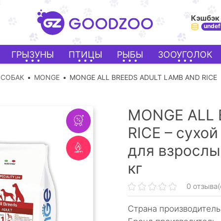
Кэшбэк
undef
ГРЫЗУНЫ
ПТИЦЫ
РЫБЫ
ЗООУГОЛОК
 СОБАК
MONGE
MONGE ALL BREEDS ADULT LAMB AND RICE
MONGE ALL 
RICE – сухой
для взрослы
кг
0 отзыва(
Страна производитель