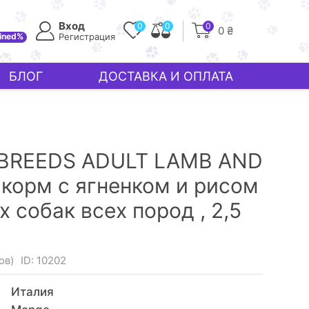
Вход
0
0
0
0 ₴
ined%
Регистрация
БЛОГ
ДОСТАВКА И ОПЛАТА
BREEDS ADULT LAMB AND
 корм с ягненком и рисом
х собак всех пород ,
2,5
ов)
ID: 10202
Италия