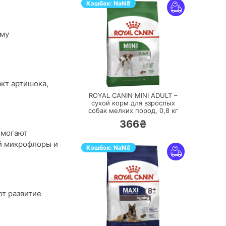
Кэшбэк:
NaN
₴
ому
ПЕРЕЙТИ
кт артишока,
ROYAL CANIN MINI ADULT –
сухой корм для взрослых
собак мелких пород,
0,8 кг
366₴
омогают
й микрофлоры и
Кэшбэк:
NaN
₴
т развитие
ПЕРЕЙТИ