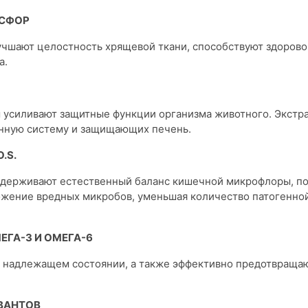
ОСФОР
лучшают целостность хрящевой ткани, способствуют здоров
а.
 усиливают защитные функции организма животного. Экстра
унную систему и защищающих печень.
.S.
ддерживают естественный баланс кишечной микрофлоры, п
ожение вредных микробов, уменьшая количество патогенно
ГА-3 И ОМЕГА-6
 надлежащем состоянии, а также эффективно предотвращаю
РВАНТОВ