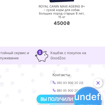
ROYAL CANIN MAXI AGEING 8+
– сухой корм для собак
больших пород старше 8 лет,
15 кг
4500₴
тойный сервис и
Кэшбэк с покупок на
луживание
GoodZoo
Контакты
380 93 900 20 23
380 95 900 20 23
undef
info@goodzoo.com.ua