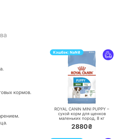
ва
Кэшбэк:
NaN
₴
а.
товых кормов.
ПЕРЕЙТИ
ROYAL CANIN MINI PUPPY –
сухой корм для щенков
арением.
маленьких пород,
8 кг
ца.
2880₴