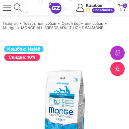
Кэшбэк
0
undefined%
Главная
Товары для собак
Сухой корм для собак
Monge
MONGE ALL BREEDS ADULT LIGHT SALMONE
Кэшбэк:
NaN
₴
Cкидка: 10%