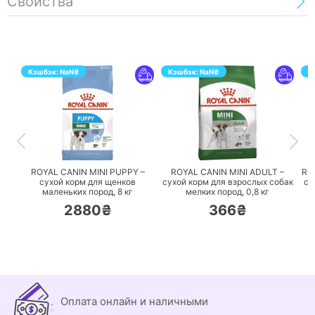
Свойства
Кэшбэк:
NaN
₴
Кэшбэк:
NaN
₴
К
ПЕРЕЙТИ
ПЕРЕЙТИ
ROYAL CANIN MINI PUPPY –
ROYAL CANIN MINI ADULT –
RO
сухой корм для щенков
сухой корм для взрослых собак
су
маленьких пород,
8 кг
мелких пород,
0,8 кг
2880₴
366₴
Оплата онлайн и наличными