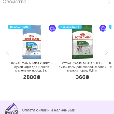
Свойства
Кэшбэк:
NaN
₴
Кэшбэк:
NaN
₴
К
ПЕРЕЙТИ
ПЕРЕЙТИ
ROYAL CANIN MINI PUPPY –
ROYAL CANIN MINI ADULT –
RO
сухой корм для щенков
сухой корм для взрослых собак
су
маленьких пород,
8 кг
мелких пород,
0,8 кг
2880₴
366₴
Оплата онлайн и наличными