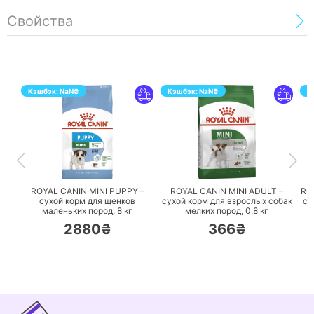
Свойства
Кэшбэк:
NaN
₴
Кэшбэк:
NaN
₴
К
ПЕРЕЙТИ
ПЕРЕЙТИ
ROYAL CANIN MINI PUPPY –
ROYAL CANIN MINI ADULT –
RO
сухой корм для щенков
сухой корм для взрослых собак
су
маленьких пород,
8 кг
мелких пород,
0,8 кг
2880₴
366₴