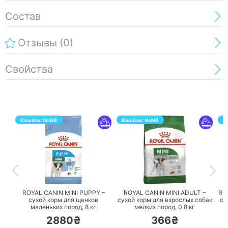
Состав
Отзывы
(0)
Свойства
Кэшбэк:
NaN
₴
Кэшбэк:
NaN
₴
К
ПЕРЕЙТИ
ПЕРЕЙТИ
ROYAL CANIN MINI PUPPY –
ROYAL CANIN MINI ADULT –
RO
сухой корм для щенков
сухой корм для взрослых собак
су
маленьких пород,
8 кг
мелких пород,
0,8 кг
2880₴
366₴