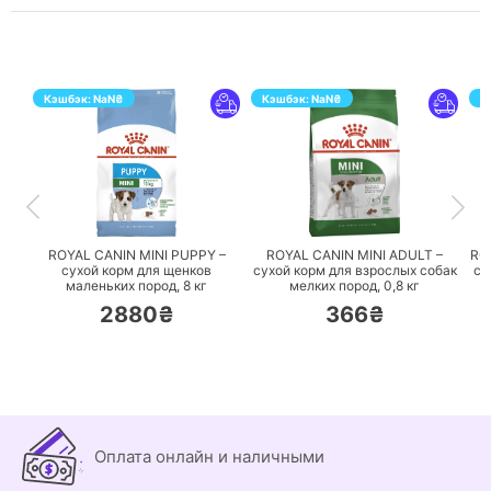
Кэшбэк:
NaN
₴
Кэшбэк:
NaN
₴
К
ПЕРЕЙТИ
ПЕРЕЙТИ
ROYAL CANIN MINI PUPPY –
ROYAL CANIN MINI ADULT –
RO
сухой корм для щенков
сухой корм для взрослых собак
су
маленьких пород,
8 кг
мелких пород,
0,8 кг
2880₴
366₴
Оплата онлайн и наличными