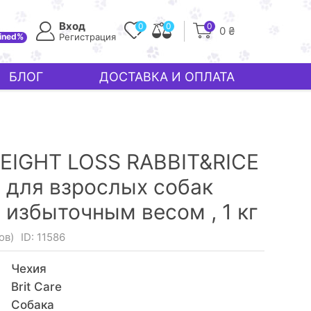
Вход
0
0
0
0 ₴
ined%
Регистрация
БЛОГ
ДОСТАВКА И ОПЛАТА
EIGHT LOSS RABBIT&RICE
м для взрослых собак
с избыточным весом ,
1 кг
ов)
ID: 11586
Чехия
Brit Care
Собака