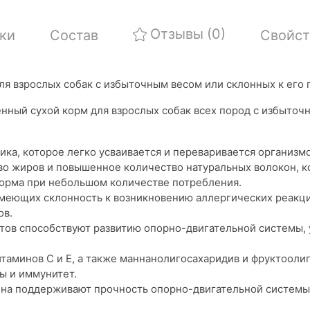
Отзывы
(0)
ки
Состав
Свойст
я взрослых собак с избыточным весом или склонных к его
енный сухой корм для взрослых собак всех пород с избыточ
ика, которое легко усваивается и переваривается организм
о жиров и повышенное количество натуральных волокон, к
орма при небольшом количестве потребления.
имеющих склонность к возникновению аллергических реакц
ов.
тов способствуют развитию опорно-двигательной системы,
таминов С и Е, а также маннанолигосахаридив и фруктооли
ы и иммунитет.
на поддерживают прочность опорно-двигательной системы