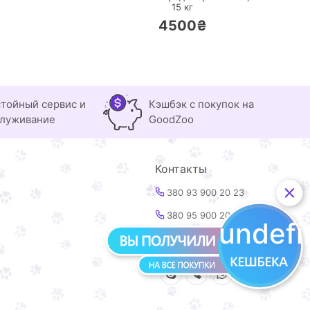
15 кг
4500₴
тойный сервис и
Кэшбэк с покупок на
луживание
GoodZoo
Контакты
380 93 900 20 23
380 95 900 20 23
undef
info@goodzoo.com.ua