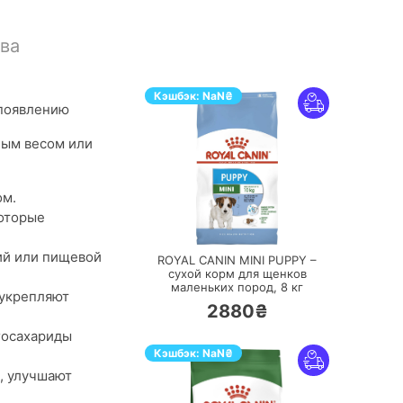
ва
Кэшбэк:
NaN
₴
 появлению
ным весом или
ом.
оторые
ПЕРЕЙТИ
ий или пищевой
ROYAL CANIN MINI PUPPY –
сухой корм для щенков
маленьких пород,
8 кг
 укрепляют
2880₴
госахариды
Кэшбэк:
NaN
₴
, улучшают