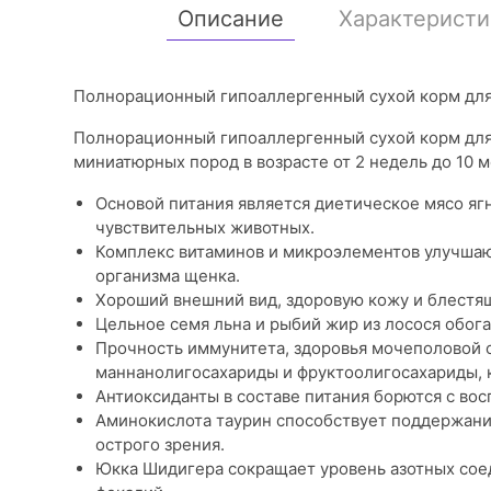
Описание
Характеристи
Полнорационный гипоаллергенный сухой корм для
Полнорационный гипоаллергенный сухой корм для 
миниатюрных пород в возрасте от 2 недель до 10 м
Основой питания является диетическое мясо яг
чувствительных животных.
Комплекс витаминов и микроэлементов улучшаю
организма щенка.
Хороший внешний вид, здоровую кожу и блестящ
Цельное семя льна и рыбий жир из лосося обо
Прочность иммунитета, здоровья мочеполовой
маннанолигосахариды и фруктоолигосахариды, кот
Антиоксиданты в составе питания борются с во
Аминокислота таурин способствует поддержани
острого зрения.
Юкка Шидигера сокращает уровень азотных сое