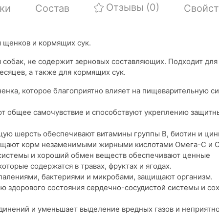
Отзывы
(0)
ки
Состав
Свойст
 щенков и кормящих сук.
собак, не содержит зерновых составляющих. Подходит для
есяцев, а также для кормящих сук.
ненка, которое благоприятно влияет на пищеварительную с
т общее самочувствие и способствуют укреплению защитн
ую шерсть обеспечивают витамины группы В, биотин и цин
гащают корм незаменимыми жирными кислотами Омега-С и О
 системы и хороший обмен веществ обеспечивают ценные
орые содержатся в травах, фруктах и ​​ягодах.
спалениями, бактериями и микробами, защищают организм.
ю здорового состояния сердечно-сосудистой системы и со
динений и уменьшает выделение вредных газов и неприятно