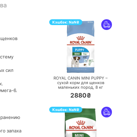
ва
Кэшбэк:
NaN
₴
 щенков
истему
ПЕРЕЙТИ
ых сил
ROYAL CANIN MINI PUPPY –
сухой корм для щенков
к.
маленьких пород,
8 кг
мега-6.
2880₴
Кэшбэк:
NaN
₴
хранению
го запаха