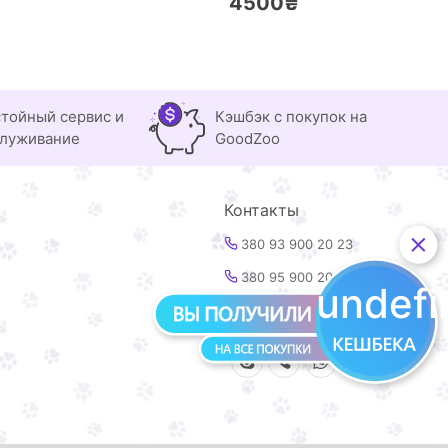
4500₴
тойный сервис и
Кэшбэк с покупок на
луживание
GoodZoo
Контакты
380 93 900 20 23
380 95 900 20 23
undef
info@goodzoo.com.ua