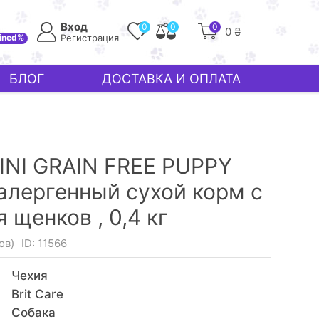
Вход
0
0
0
0 ₴
ined%
Регистрация
БЛОГ
ДОСТАВКА И ОПЛАТА
INI GRAIN FREE PUPPY
алергенный сухой корм с
я щенков ,
0,4 кг
ов)
ID: 11566
Чехия
Brit Care
Собака