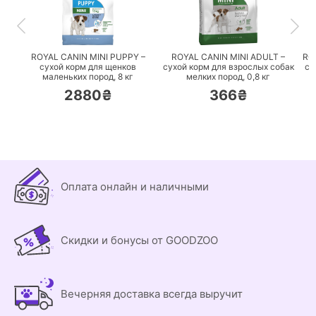
ПЕРЕЙТИ
ПЕРЕЙТИ
ROYAL CANIN MINI PUPPY –
ROYAL CANIN MINI ADULT –
RO
сухой корм для щенков
сухой корм для взрослых собак
су
маленьких пород,
8 кг
мелких пород,
0,8 кг
2880₴
366₴
Оплата онлайн и наличными
Скидки и бонусы от GOODZOO
Вечерняя доставка всегда выручит