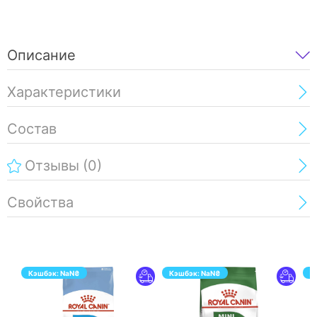
Описание
Характеристики
Состав
Отзывы
(0)
Свойства
Кэшбэк:
NaN
₴
Кэшбэк:
NaN
₴
К