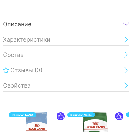
Описание
Характеристики
Состав
Отзывы
(0)
Свойства
Кэшбэк:
NaN
₴
Кэшбэк:
NaN
₴
К