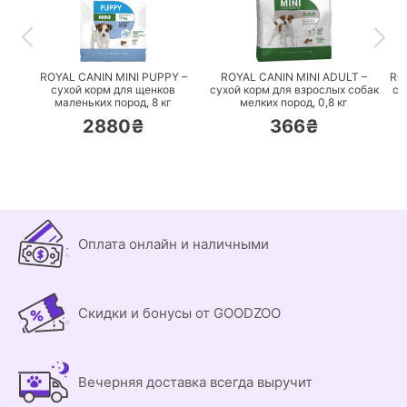
ПЕРЕЙТИ
ПЕРЕЙТИ
ROYAL CANIN MINI PUPPY –
ROYAL CANIN MINI ADULT –
RO
сухой корм для щенков
сухой корм для взрослых собак
су
маленьких пород,
8 кг
мелких пород,
0,8 кг
2880₴
366₴
Оплата онлайн и наличными
Скидки и бонусы от GOODZOO
Вечерняя доставка всегда выручит