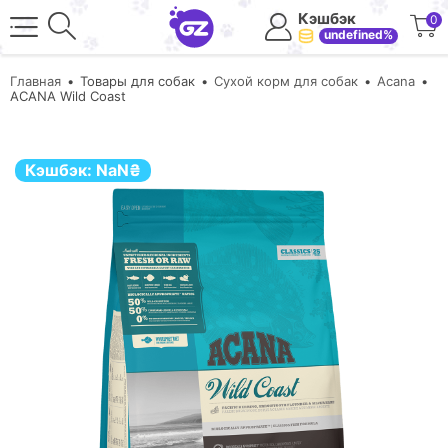
Кэшбэк
0
undefined%
Главная
Товары для собак
Сухой корм для собак
Acana
ACANA Wild Coast
Кэшбэк:
NaN
₴