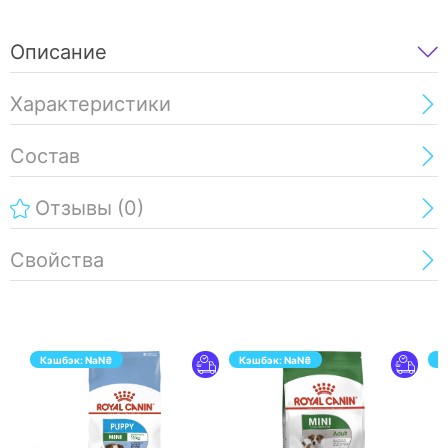
Описание
Характеристики
Состав
Отзывы
(0)
Свойства
Кэшбэк:
NaN
₴
Кэшбэк:
NaN
₴
К