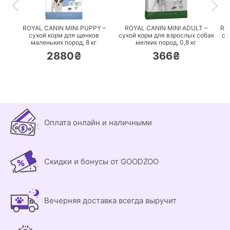
ПЕРЕЙТИ
ПЕРЕЙТИ
ROYAL CANIN MINI PUPPY –
ROYAL CANIN MINI ADULT –
RO
сухой корм для щенков
сухой корм для взрослых собак
су
маленьких пород,
8 кг
мелких пород,
0,8 кг
2880₴
366₴
Оплата онлайн и наличными
Скидки и бонусы от GOODZOO
Вечерняя доставка всегда выручит