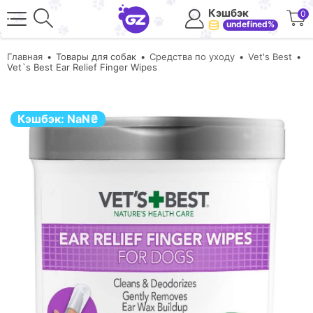
Кэшбэк
0
undefined%
Главная
Товары для собак
Средства по уходу
Vet's Best
Vet`s Best Ear Relief Finger Wipes
Кэшбэк:
NaN
₴