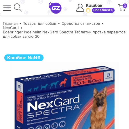
Кэшбэк
0
undefined%
Главная
Товары для собак
Средства от глистов
NexGard
Boehringer Ingelheim NexGard Spectra Таблетки против паразитов
для собак вагою 30
Кэшбэк:
NaN
₴