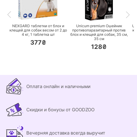
ПЕРЕЙТИ
ПЕРЕЙТИ
NEXGARD таблетки от блох и
Unicum premium Ошейник
Un
клещей для собак весом от 2 до
противопаразитарный против
кл
4 кг,
1 таблетка шт
блох и клещей для собак, 35 см,
д
35 см
377₴
128₴
Оплата онлайн и наличными
Скидки и бонусы от GOODZOO
Вечерняя доставка всегда выручит