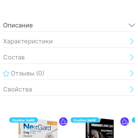
Описание
Характеристики
Состав
Отзывы
(0)
Свойства
Кэшбэк:
NaN
₴
Кэшбэк:
NaN
₴
К