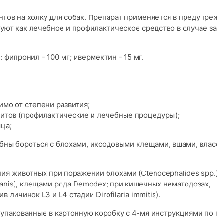
нтов на холку для собак. Препарат применяется в предупр
ют как лечебное и профилактическое средство в случае з
 фипронил - 100 мг; ивермектин - 15 мг.
имо от степени развития;
зитов (профилактические и лечебные процедуры);
ца;
ны бороться с блохами, иксодовыми клещами, вшами, влас
ия животных при поражении блохами (Ctenocephalides spp.
s canis), клещами рода Demodex; при кишечных нематодозах,
ичинок L3 и L4 стадии Dirofilaria immitis).
 упакованные в картонную коробку с 4-мя инструкциями по