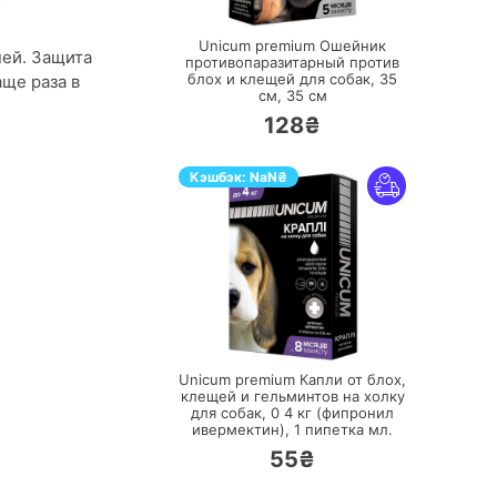
Unicum premium Ошейник
ней. Защита
противопаразитарный против
блох и клещей для собак, 35
аще раза в
см,
35 см
128₴
Кэшбэк:
NaN
₴
ПЕРЕЙТИ
Unicum premium Капли от блох,
клещей и гельминтов на холку
для собак, 0 4 кг (фипронил
ивермектин),
1 пипетка мл.
55₴