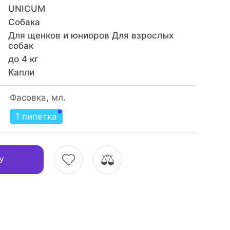
UNICUM
Собака
Для щенков и юниоров Для взрослых
собак
до 4 кг
Капли
Фасовка, мл.
1 пипетка
У