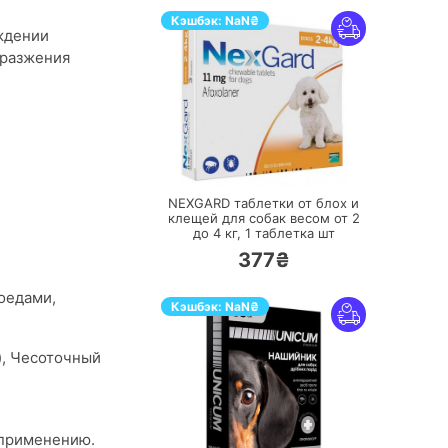
Кэшбэк:
NaN
₴
еждении
аразжения
ПЕРЕЙТИ
NEXGARD таблетки от блох и
клещей для собак весом от 2
до 4 кг,
1 таблетка шт
377₴
оедами,
Кэшбэк:
NaN
₴
), Чесоточный
 применению.
ПЕРЕЙТИ