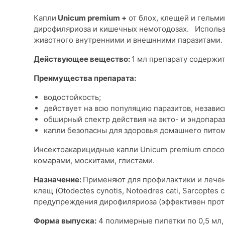
Капли
Unicum premium +
от блох, клещей и гельми
дирофиляриоза и кишечных немотодозах. Использу
животного внутренними и внешнними паразитами.
Действующее вещество:
1 мл препарату содержит:
Преимущества препарата:
водостойкость;
действует на всю популяцию паразитов, независ
обширный спектр действия на экто- и эндопара
капли безопасны для здоровья домашнего питом
Инсектоакарицидные капли Unicum premium способ
комарами, москитами, глистами.
Назначение:
Применяют для профилактики и лечен
клещ (Otodectes cynotis, Notoedres cati, Sarcopte
предупреждения дирофиляриоза (эффективен против л
Форма выпуска:
4 полимерные пипетки по 0,5 мл,