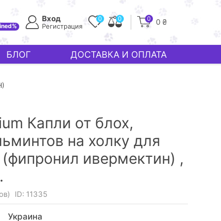
Вход
0
0
0
0 ₴
ined%
Регистрация
БЛОГ
ДОСТАВКА И ОПЛАТА
Н)
ium Капли от блох,
льминтов на холку для
г (фипронил ивермектин) ,
.
ов)
ID: 11335
Украина