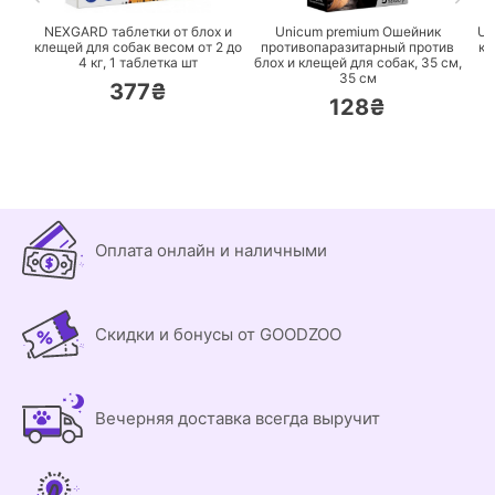
NEXGARD таблетки от блох и
Unicum premium Ошейник
Un
клещей для собак весом от 2 до
противопаразитарный против
кл
4 кг,
1 таблетка шт
блох и клещей для собак, 35 см,
д
35 см
377₴
128₴
Оплата онлайн и наличными
Скидки и бонусы от GOODZOO
Вечерняя доставка всегда выручит