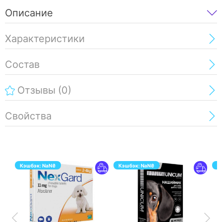
Описание
Характеристики
Состав
Отзывы
(0)
Свойства
Кэшбэк:
NaN
₴
Кэшбэк:
NaN
₴
К
ПЕРЕЙТИ
ПЕРЕЙТИ