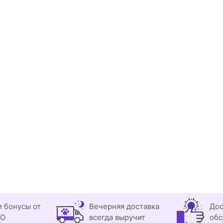
и бонусы от
Вечерняя доставка
Дос
OO
всегда выручит
обс