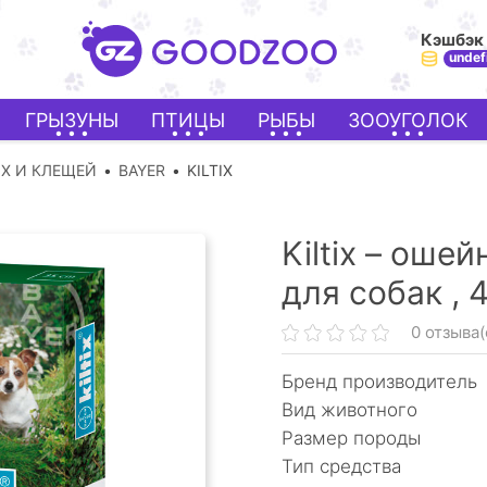
Кэшбэк
undef
ГРЫЗУНЫ
ПТИЦЫ
РЫБЫ
ЗООУГОЛОК
ОХ И КЛЕЩЕЙ
BAYER
KILTIX
Kiltix – оше
для собак ,
4
0 отзыва(
Бренд производитель
Вид животного
Размер породы
Тип средства