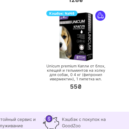
128₴
Кэшбэк:
NaN
₴
ПЕРЕЙТИ
Unicum premium Капли от блох,
клещей и гельминтов на холку
для собак, 0 4 кг (фипронил
ивермектин),
1 пипетка мл.
55₴
тойный сервис и
Кэшбэк с покупок на
луживание
GoodZoo