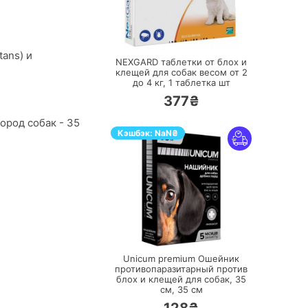
ПЕРЕЙТИ
tans) и
NEXGARD таблетки от блох и
клещей для собак весом от 2
до 4 кг,
1 таблетка шт
377₴
пород собак - 35
Кэшбэк:
NaN
₴
ПЕРЕЙТИ
Unicum premium Ошейник
противопаразитарный против
блох и клещей для собак, 35
см,
35 см