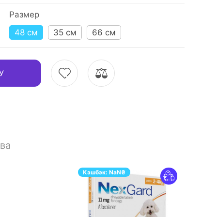
Размер
48 см
35 см
66 см
У
ва
Кэшбэк:
NaN
₴