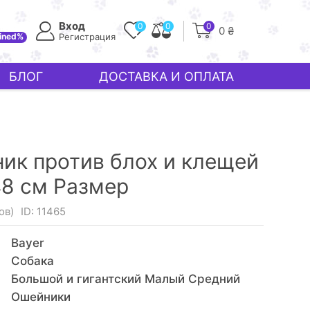
Вход
0
0
0
0 ₴
ined%
Регистрация
БЛОГ
ДОСТАВКА И ОПЛАТА
йник против блох и клещей
8 см Размер
ов)
ID: 11465
Bayer
Собака
Большой и гигантский Малый Средний
Ошейники