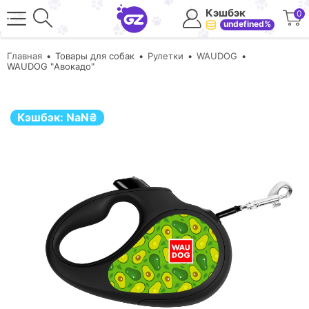
Кэшбэк
0
undefined%
Главная
Товары для собак
Рулетки
WAUDOG
WAUDOG "Авокадо"
Кэшбэк:
NaN
₴