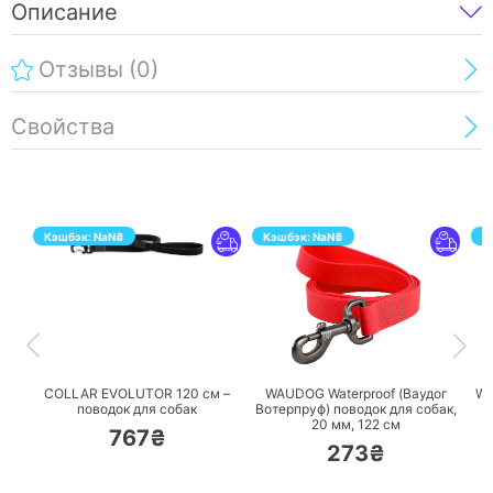
Описание
Отзывы
(0)
Свойства
Кэшбэк:
NaN
₴
Кэшбэк:
NaN
₴
К
ПЕРЕЙТИ
ПЕРЕЙТИ
COLLAR EVOLUTOR 120 см –
WAUDOG Waterproof (Ваудог
WA
поводок для собак
Вотерпруф) поводок для собак,
20 мм, 122 см
767₴
273₴