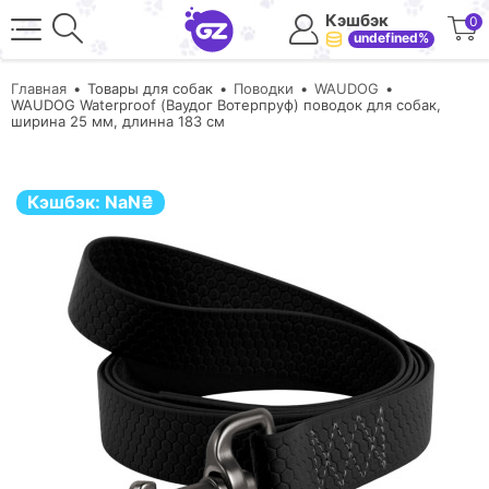
Кэшбэк
0
undefined%
Главная
Товары для собак
Поводки
WAUDOG
WAUDOG Waterproof (Ваудог Вотерпруф) поводок для собак,
ширина 25 мм, длинна 183 см
Кэшбэк:
NaN
₴