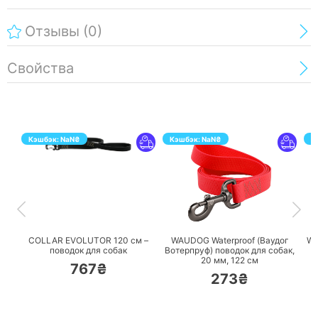
Отзывы
(0)
Свойства
Кэшбэк:
NaN
₴
Кэшбэк:
NaN
₴
К
ПЕРЕЙТИ
ПЕРЕЙТИ
COLLAR EVOLUTOR 120 см –
WAUDOG Waterproof (Ваудог
WA
поводок для собак
Вотерпруф) поводок для собак,
20 мм, 122 см
767₴
273₴