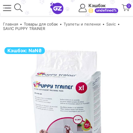
Кэшбэк
0
undefined%
Главная
Товары для собак
Туалеты и пеленки
Savic
SAVIC PUPPY TRAINER
Кэшбэк:
NaN
₴