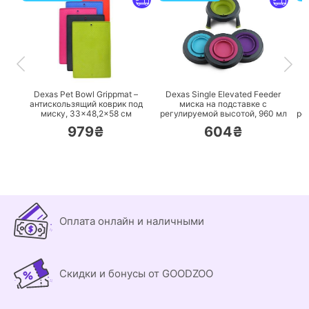
ПЕРЕЙТИ
ПЕРЕЙТИ
Dexas Pet Bowl Grippmat –
Dexas Single Elevated Feeder
D
антискользящий коврик под
миска на подставке с
миску, 33×48,2×58 см
регулируемой высотой, 960 мл
ре
979₴
604₴
Оплата онлайн и наличными
Скидки и бонусы от GOODZOO