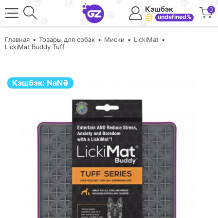
Кэшбэк
0
undefined%
Главная
Товары для собак
Миски
LickiMat
LickiMat Buddy Tuff
Кэшбэк:
NaN
₴