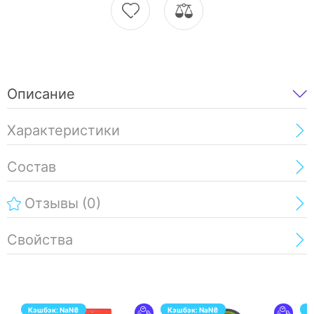
Описание
Характеристики
Состав
Отзывы
(0)
Свойства
Кэшбэк:
NaN
₴
Кэшбэк:
NaN
₴
К