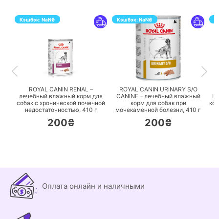
Кэшбэк:
NaN
₴
Кэшбэк:
NaN
₴
К
ПЕРЕЙТИ
ПЕРЕЙТИ
ROYAL CANIN RENAL –
ROYAL CANIN URINARY S/O
лечебный влажный корм для
CANINE – лечебный влажный
IN
собак с хронической почечной
корм для собак при
кор
недостаточностью,
410 г
мочекаменной болезни,
410 г
200₴
200₴
Оплата онлайн и наличными