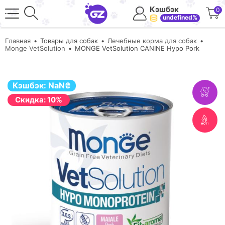
Кэшбэк
0
undefined%
Главная
Товары для собак
Лечебные корма для собак
Monge VetSolution
MONGE VetSolution CANINE Hypo Pork
Кэшбэк:
NaN
₴
Cкидка: 10%