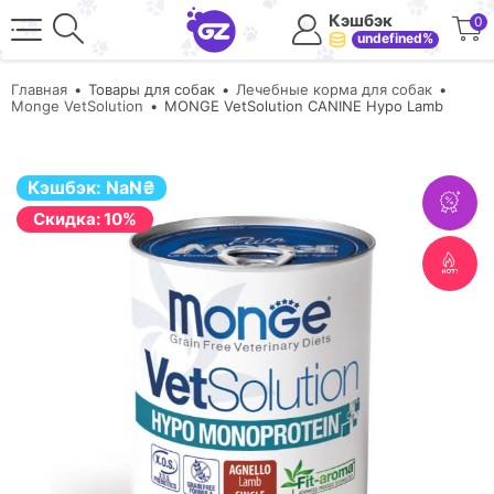
Кэшбэк
0
undefined%
Главная
Товары для собак
Лечебные корма для собак
Monge VetSolution
MONGE VetSolution CANINE Hypo Lamb
Кэшбэк:
NaN
₴
Cкидка: 10%