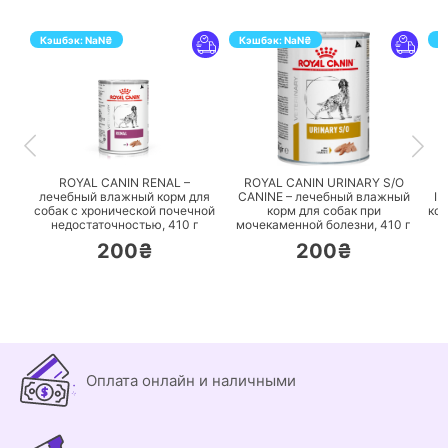
Кэшбэк:
NaN
₴
Кэшбэк:
NaN
₴
К
ПЕРЕЙТИ
ПЕРЕЙТИ
ROYAL CANIN RENAL –
ROYAL CANIN URINARY S/O
лечебный влажный корм для
CANINE – лечебный влажный
IN
собак с хронической почечной
корм для собак при
кор
недостаточностью,
410 г
мочекаменной болезни,
410 г
200₴
200₴
Оплата онлайн и наличными