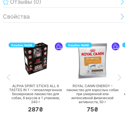
Отзывы
(0)
Свойства
Кэшбэк:
NaN
₴
Кэшбэк:
NaN
₴
К
ПЕРЕЙТИ
ПЕРЕЙТИ
ALPHA SPIRIT STICKS ALL 6
ROYAL CANIN ENERGY –
TASTES IN 1 – гипоаллергенное
лакомство для взрослых собак
P
беззерновое лакомство для
при умеренной или
ку
собак, 6 вкусов в 1 упаковке,
интенсивной физической
240 г
активности,
50 г
287₴
75₴