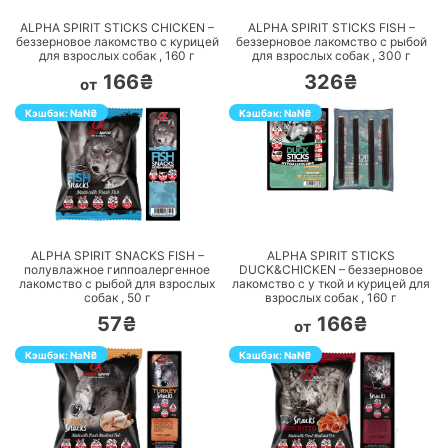
ALPHA SPIRIT STICKS CHICKEN –
ALPHA SPIRIT STICKS FISH –
беззерновое лакомство c курицей
беззерновое лакомство c рыбой
для взрослых собак ,
160
г
для взрослых собак ,
300
г
166₴
326₴
от
Кэшбэк:
NaN
₴
Кэшбэк:
NaN
₴
ПЕРЕЙТИ
ПЕРЕЙТИ
ALPHA SPIRIT SNACKS FISH –
ALPHA SPIRIT STICKS
полувлажное гиппоалергенное
DUCK&CHICKEN – беззерновое
лакомство с рыбой для взрослых
лакомство c у ткой и курицей для
собак ,
50
г
взрослых собак ,
160
г
57₴
166₴
от
Кэшбэк:
NaN
₴
Кэшбэк:
NaN
₴