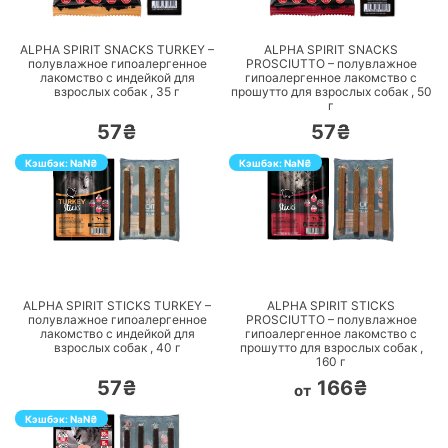
ПЕРЕЙТИ
ПЕРЕЙТИ
ALPHA SPIRIT SNACKS TURKEY –
ALPHA SPIRIT SNACKS
полувлажное гипоалергенное
PROSCIUTTO – полувлажное
лакомство с индейкой для
гипоалергенное лакомство с
взрослых собак ,
35
г
прошутто для взрослых собак ,
50
г
57₴
57₴
Кэшбэк:
NaN
₴
Кэшбэк:
NaN
₴
ПЕРЕЙТИ
ПЕРЕЙТИ
ALPHA SPIRIT STICKS TURKEY –
ALPHA SPIRIT STICKS
полувлажное гипоалергенное
PROSCIUTTO – полувлажное
лакомство с индейкой для
гипоалергенное лакомство с
взрослых собак ,
40
г
прошутто для взрослых собак ,
160
г
57₴
166₴
от
Кэшбэк:
NaN
₴