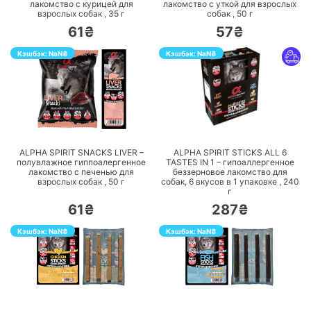
лакомство с курицей для
лакомство с уткой для взрослых
взрослых собак ,
35
г
собак ,
50
г
61₴
57₴
Кэшбэк:
NaN
₴
Кэшбэк:
NaN
₴
ПЕРЕЙТИ
ПЕРЕЙТИ
ALPHA SPIRIT SNACKS LIVER –
ALPHA SPIRIT STICKS ALL 6
полувлажное гиппоалергенное
TASTES IN 1 – гипоаллергенное
лакомство с печенью для
беззерновое лакомство для
взрослых собак ,
50
г
собак, 6 вкусов в 1 упаковке ,
240
г
61₴
287₴
Кэшбэк:
NaN
₴
Кэшбэк:
NaN
₴
ПЕРЕЙТИ
ПЕРЕЙТИ