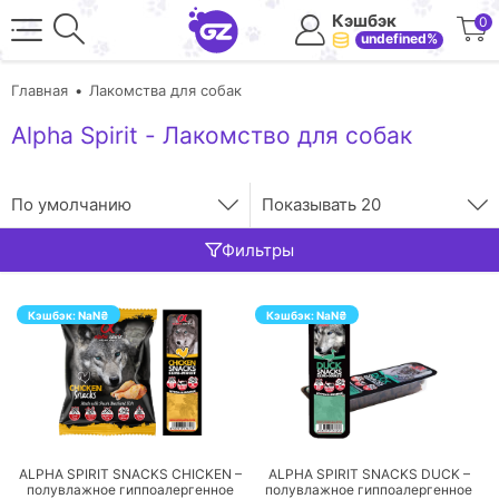
Кэшбэк
0
undefined%
Главная
Лакомства для собак
Alpha Spirit - Лакомство для собак
По умолчанию
Показывать
20
Фильтры
Кэшбэк:
NaN
₴
Кэшбэк:
NaN
₴
ПЕРЕЙТИ
ПЕРЕЙТИ
ALPHA SPIRIT SNACKS CHICKEN –
ALPHA SPIRIT SNACKS DUCK –
полувлажное гиппоалергенное
полувлажное гиппоалергенное