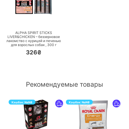
ПЕРЕЙТИ
ALPHA SPIRIT STICKS
LIVER&CHICKEN – беззерновое
лакомство с курицей и печенью
для взрослых собак ,
300
г
326₴
Рекомендуемые товары
Кэшбэк:
NaN
₴
Кэшбэк:
NaN
₴