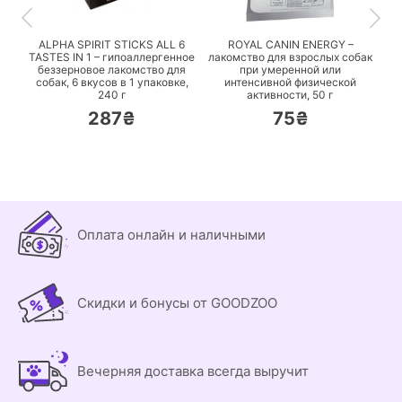
ПЕРЕЙТИ
ПЕРЕЙТИ
ALPHA SPIRIT STICKS ALL 6
ROYAL CANIN ENERGY –
,
TASTES IN 1 – гипоаллергенное
лакомство для взрослых собак
беззерновое лакомство для
при умеренной или
собак, 6 вкусов в 1 упаковке,
интенсивной физической
240 г
активности,
50 г
287₴
75₴
Оплата онлайн и наличными
Скидки и бонусы от GOODZOO
Вечерняя доставка всегда выручит