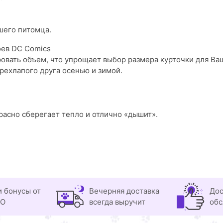
шего питомца.
оев DC Comics
ровать объем, что упрощает выбор размера курточки для Ва
ехлапого друга осенью и зимой.
асно сберегает тепло и отлично «дышит».
и бонусы от
Вечерняя доставка
Дос
OO
всегда выручит
обс