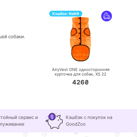
Кэшбэк:
NaN
₴
шей собаки.
ПЕРЕЙТИ
AiryVest ONE односторонняя
курточка для собак, ХS 22
426₴
тойный сервис и
Кэшбэк с покупок на
луживание
GoodZoo