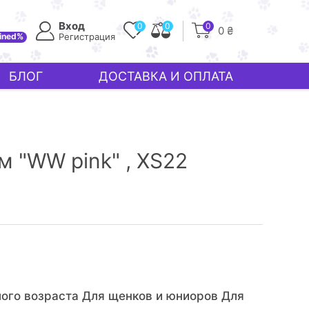
Вход
0
0
0
0 ₴
ined%
Регистрация
БЛОГ
ДОСТАВКА И ОПЛАТА
 "WW pink" ,
XS22
ого возраста Для щенков и юниоров Для