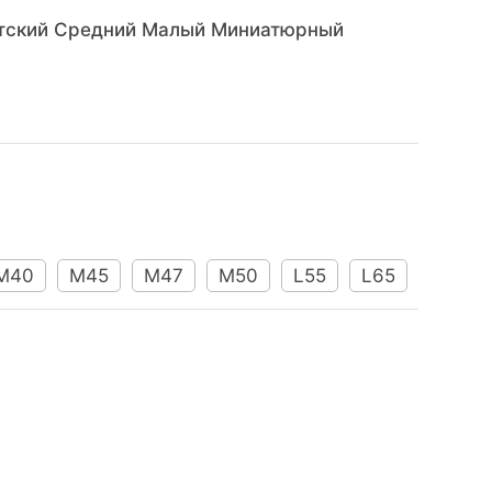
нтский Средний Малый Миниатюрный
M40
M45
M47
M50
L55
L65