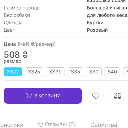
взрослых собак
Размер породы
Большой и гига
Вес собаки
для любого веса
Одежда
Куртки
Цвет
Розовый
Цена
(NaN ₴/размер)
508 ₴
размер
XS22
XS25
XS30
S35
S30
S40
В КОРЗИНУ
Отзывы
(0)
еристики
Свойства