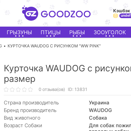
Кэшбэк
undef
ГРЫЗУНЫ
ПТИЦЫ
РЫБЫ
ЗООУГОЛОК
G
КУРТОЧКА WAUDOG С РИСУНКОМ "WW PINK"
Курточка WAUDOG с рисунком
размер
0 отзыва(ов)
ID: 13831
Страна производитель
Украина
Бренд производитель
WAUDOG
Вид животного
Собака
Возраст Собаки
Для собак пожил