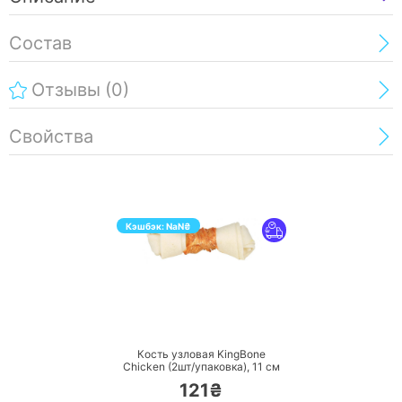
Состав
Отзывы
(0)
Свойства
Кэшбэк:
NaN
₴
ПЕРЕЙТИ
Кость узловая KingBone
Chicken (2шт/упаковка),
11 см
121₴