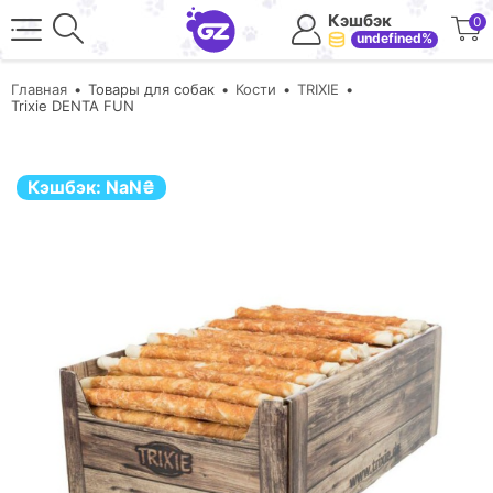
Кэшбэк
0
undefined%
Главная
Товары для собак
Кости
TRIXIE
Trixie DENTA FUN
Кэшбэк:
NaN
₴