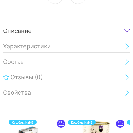
Описание
Характеристики
Состав
Отзывы
(0)
Свойства
Кэшбэк:
NaN
₴
Кэшбэк:
NaN
₴
К