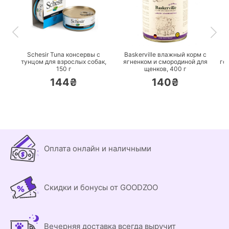
ПЕРЕЙТИ
ПЕРЕЙТИ
Schesir Tuna консервы с
Baskerville влажный корм с
тунцом для взрослых собак,
ягненком и смородиной для
го
150 г
щенков,
400 г
144₴
140₴
Оплата онлайн и наличными
Скидки и бонусы от GOODZOO
Вечерняя доставка всегда выручит