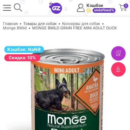
Кэшбэк
0
undefined%
Главная
Товары для собак
Консервы для собак
Monge BWild
MONGE BWILD GRAIN FREE MINI ADULT DUCK
Кэшбэк:
NaN
₴
Cкидка: 10%