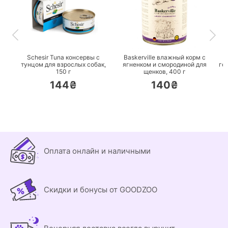
ПЕРЕЙТИ
ПЕРЕЙТИ
Schesir Tuna консервы с
Baskerville влажный корм с
тунцом для взрослых собак,
ягненком и смородиной для
го
150 г
щенков,
400 г
144₴
140₴
Оплата онлайн и наличными
Скидки и бонусы от GOODZOO