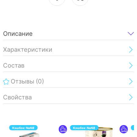
Описание
Характеристики
Состав
Отзывы
(0)
Свойства
Кэшбэк:
NaN
₴
Кэшбэк:
NaN
₴
К