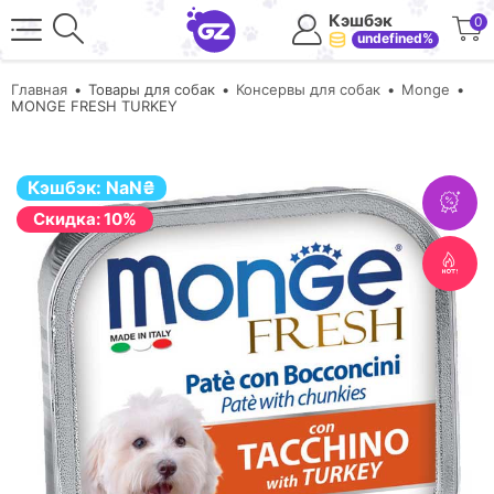
Кэшбэк
0
undefined%
Главная
Товары для собак
Консервы для собак
Monge
MONGE FRESH TURKEY
Кэшбэк:
NaN
₴
Cкидка: 10%