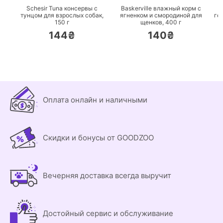
Schesir Tuna консервы с
Baskerville влажный корм с
тунцом для взрослых собак,
ягненком и смородиной для
го
150 г
щенков,
400 г
144₴
140₴
Оплата онлайн и наличными
Скидки и бонусы от GOODZOO
Вечерняя доставка всегда выручит
Достойный сервис и обслуживание