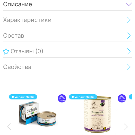
Описание
Характеристики
Состав
Отзывы
(0)
Свойства
Кэшбэк:
NaN
₴
Кэшбэк:
NaN
₴
К
ПЕРЕЙТИ
ПЕРЕЙТИ