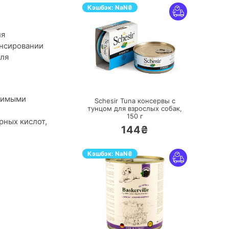
Кэшбэк:
NaN
₴
ля
ансировании
для
ПЕРЕЙТИ
одимыми
Schesir Tuna консервы с
тунцом для взрослых собак,
150 г
ных кислот,
144₴
Кэшбэк:
NaN
₴
ПЕРЕЙТИ