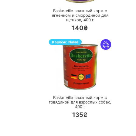
Baskerville влажный корм с
ягненком и смородиной для
щенков,
400 г
140₴
Кэшбэк:
NaN
₴
ПЕРЕЙТИ
Baskerville влажный корм с
говядиной для взрослых собак,
400 г
135₴