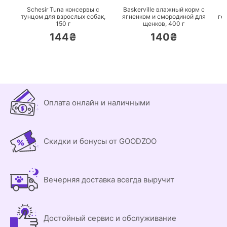
Schesir Tuna консервы с
Baskerville влажный корм с
тунцом для взрослых собак,
ягненком и смородиной для
го
150 г
щенков,
400 г
144₴
140₴
Оплата онлайн и наличными
Скидки и бонусы от GOODZOO
Вечерняя доставка всегда выручит
Достойный сервис и обслуживание