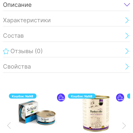
Описание
Характеристики
Состав
Отзывы
(0)
Свойства
Кэшбэк:
NaN
₴
Кэшбэк:
NaN
₴
К
ПЕРЕЙТИ
ПЕРЕЙТИ