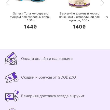
ПЕРЕЙТИ
ПЕРЕЙТИ
Schesir Tuna консервы с
Baskerville влажный корм с
тунцом для взрослых собак,
ягненком и смородиной для
го
150 г
щенков,
400 г
144₴
140₴
Оплата онлайн и наличными
Скидки и бонусы от GOODZOO
Вечерняя доставка всегда выручит