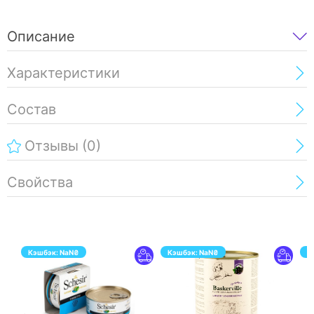
Описание
Характеристики
Состав
Отзывы
(0)
Свойства
Кэшбэк:
NaN
₴
Кэшбэк:
NaN
₴
К