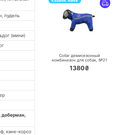
Кэшбэк:
NaN
₴
н, пудель
ьдог (мини)
ПЕРЕЙТИ
ог
Collar демисезонный
комбинезон для собак, №21
1380₴
ер
, доберман,
ф, кане-корсо