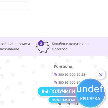
тойный сервис и
Кэшбэк с покупок на
луживание
GoodZoo
Контакты
380 93 900 20 23
380 95 900 20 23
undef
info@goodzoo.com.ua