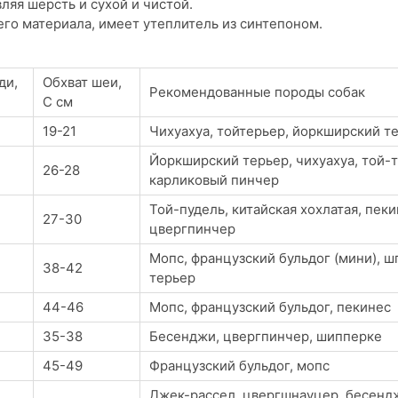
ляя шерсть и сухой и чистой.
го материала, имеет утеплитель из синтепоном.
ди,
Обхват шеи,
Рекомендованные породы собак
С см
19-21
Чихуахуа, тойтерьер, йоркширский т
Йоркширский терьер, чихуахуа, той-т
26-28
карликовый пинчер
Той-пудель, китайская хохлатая, пеки
27-30
цвергпинчер
Мопс, французский бульдог (мини), ш
38-42
терьер
44-46
Мопс, французский бульдог, пекинес
35-38
Бесенджи, цвергпинчер, шипперке
45-49
Французский бульдог, мопс
Джек-рассел, цвергшнауцер, бесендж