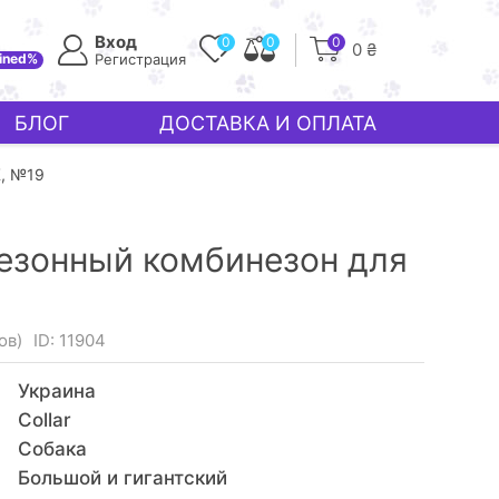
Вход
0
0
0
0 ₴
ined%
Регистрация
БЛОГ
ДОСТАВКА И ОПЛАТА
, №19
сезонный комбинезон для
ов)
ID: 11904
Украина
Collar
Собака
Большой и гигантский