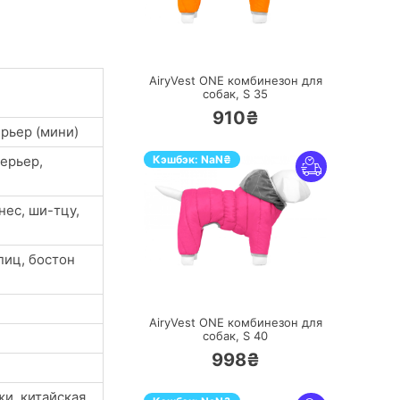
ПЕРЕЙТИ
AiryVest ONE комбинезон для
собак, S 35
910₴
ерьер (мини)
ерьер,
Кэшбэк:
NaN
₴
нес, ши-тцу,
пиц, бостон
ПЕРЕЙТИ
AiryVest ONE комбинезон для
собак, S 40
998₴
и, китайская