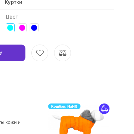
Куртки
Цвет
У
Кэшбэк:
NaN
₴
ты кожи и