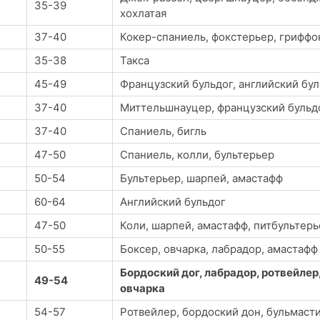
35-39
хохлатая
37-40
Кокер-спаниель, фокстерьер, гриффо
35-38
Такса
45-49
Французский бульдог, английский бул
37-40
Миттельшнауцер, французский бульд
37-40
Спаниель, бигль
47-50
Спаниель, колли, бультерьер
50-54
Бультерьер, шарпей, амастафф
60-64
Английский бульдог
47-50
Коли, шарпей, амастафф, питбультерь
50-55
Боксер, овчарка, лабрадор, амастафф
Бордоский дог, лабрадор, ротвейлер
49-54
овчарка
54-57
Ротвейлер, бордоский дон, бульмасти