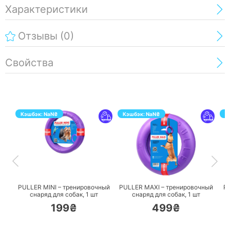
Характеристики
Отзывы
(0)
Свойства
Кэшбэк:
NaN
₴
Кэшбэк:
NaN
₴
К
ПЕРЕЙТИ
ПЕРЕЙТИ
PULLER MINI – тренировочный
PULLER MAXI – тренировочный
P
снаряд для собак,
1 шт
снаряд для собак,
1 шт
199₴
499₴