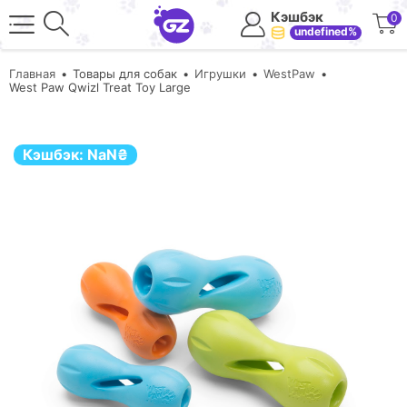
Кэшбэк
0
undefined%
Главная
Товары для собак
Игрушки
WestPaw
West Paw Qwizl Treat Toy Large
Кэшбэк:
NaN
₴