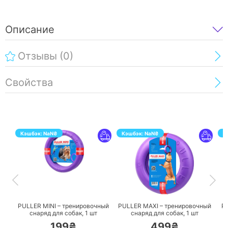
Описание
Отзывы
(0)
Свойства
Кэшбэк:
NaN
₴
Кэшбэк:
NaN
₴
К
ПЕРЕЙТИ
ПЕРЕЙТИ
PULLER MINI – тренировочный
PULLER MAXI – тренировочный
P
снаряд для собак,
1 шт
снаряд для собак,
1 шт
199₴
499₴