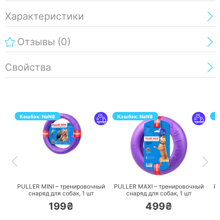
Характеристики
Отзывы
(0)
Свойства
Кэшбэк:
NaN
₴
Кэшбэк:
NaN
₴
К
ПЕРЕЙТИ
ПЕРЕЙТИ
PULLER MINI – тренировочный
PULLER MAXI – тренировочный
P
снаряд для собак,
1 шт
снаряд для собак,
1 шт
199₴
499₴