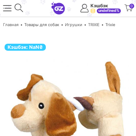
Кэшбэк
0
undefined%
Главная
Товары для собак
Игрушки
TRIXIE
Trixie
Кэшбэк:
NaN
₴