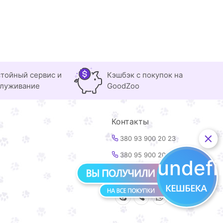
тойный сервис и
Кэшбэк с покупок на
луживание
GoodZoo
Контакты
380 93 900 20 23
380 95 900 20 23
undef
info@goodzoo.com.ua