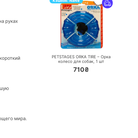
Кэшбэк:
NaN
₴
на руках
ПЕРЕЙТИ
PETSTAGES ORKA TIRE – Орка
 короткий
колесо для собак,
1 шт
710₴
ошую
ющего мира.