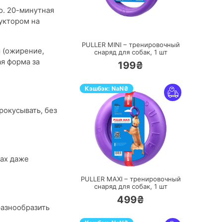
о. 20-минутная
уктором на
ПЕРЕЙТИ
PULLER MINI – тренировочный
 (ожирение,
снаряд для собак,
1 шт
ая форма за
199₴
Кэшбэк:
NaN
₴
рокусывать, без
ПЕРЕЙТИ
бах даже
PULLER MAXI – тренировочный
снаряд для собак,
1 шт
499₴
разнообразить