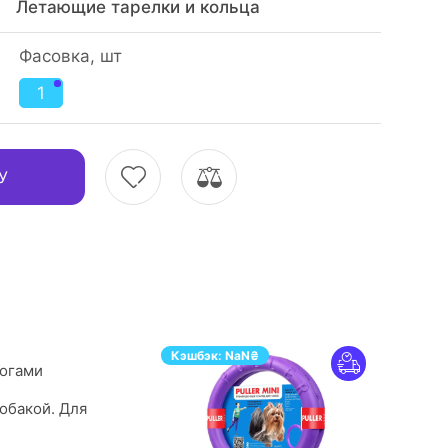
Летающие тарелки и кольца
Фасовка, шт
1
У
Кэшбэк:
NaN
₴
логами
обакой. Для