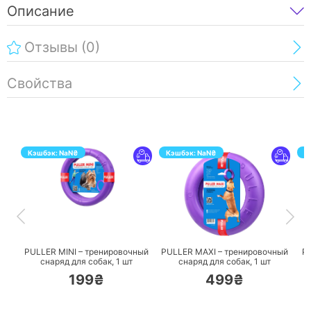
Описание
Отзывы
(0)
Свойства
Кэшбэк:
NaN
₴
Кэшбэк:
NaN
₴
К
ПЕРЕЙТИ
ПЕРЕЙТИ
PULLER MINI – тренировочный
PULLER MAXI – тренировочный
P
снаряд для собак,
1 шт
снаряд для собак,
1 шт
199₴
499₴