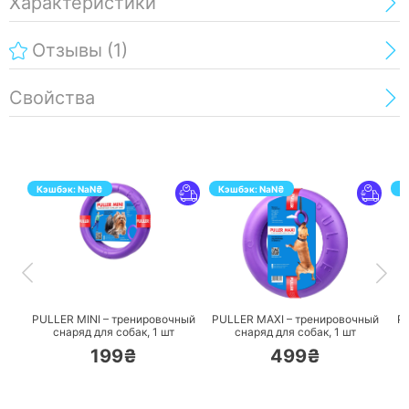
Характеристики
Отзывы
(1)
Свойства
Кэшбэк:
NaN
₴
Кэшбэк:
NaN
₴
К
ПЕРЕЙТИ
ПЕРЕЙТИ
PULLER MINI – тренировочный
PULLER MAXI – тренировочный
P
снаряд для собак,
1 шт
снаряд для собак,
1 шт
199₴
499₴