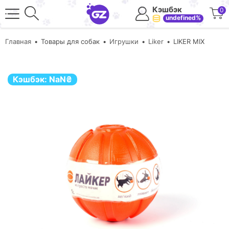
Кэшбэк
0
undefined%
Главная
Товары для собак
Игрушки
Liker
LIKER MIX
Кэшбэк:
NaN
₴