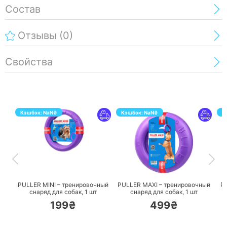
Состав
Отзывы
(0)
Свойства
Кэшбэк:
NaN
₴
Кэшбэк:
NaN
₴
К
ПЕРЕЙТИ
ПЕРЕЙТИ
PULLER MINI – тренировочный
PULLER MAXI – тренировочный
P
снаряд для собак,
1 шт
снаряд для собак,
1 шт
199₴
499₴