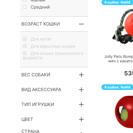
Кэшбэк:
NaN
₴
Средний
ВОЗРАСТ КОШКИ
Для котят
П
Для взрослых кошек
Для кошек преклонного
Jolly Pets Romp
возраста
мяч с канато
53
ВЕС СОБАКИ
Кэшбэк:
NaN
₴
ВИД АКСЕССУАРА
ТИП ИГРУШКИ
ЦВЕТ
П
СТРАНА