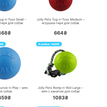
ПЕРЕЙТИ
ПЕРЕЙТИ
Tug-n-Toss Small –
Jolly Pets Tug-n-Toss Medium –
гиря для собак
игрушка-гиря для собак
468₴
664₴
N
₴
Кэшбэк:
NaN
₴
ПЕРЕЙТИ
ПЕРЕЙТИ
ounce-n-Play – мяч
Jolly Pets Romp-n-Roll Large –
ля собак
мяч с канатом для собак
659₴
1083₴