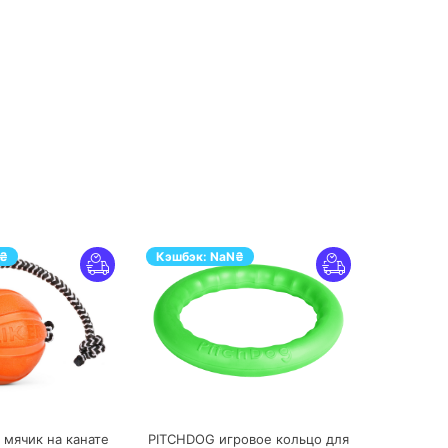
₴
Кэшбэк:
NaN
₴
ПЕРЕЙТИ
ПЕРЕЙТИ
 мячик на канате
PITCHDOG игровое кольцо для