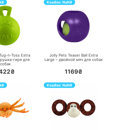
N
₴
Кэшбэк:
NaN
₴
ПЕРЕЙТИ
ПЕРЕЙТИ
 Tug-n-Toss Extra
Jolly Pets Teaser Ball Extra
грушка-гиря для
Large – двойной мяч для собак
собак
422₴
1169₴
N
₴
Кэшбэк:
NaN
₴
ПЕРЕЙТИ
ПЕРЕЙТИ