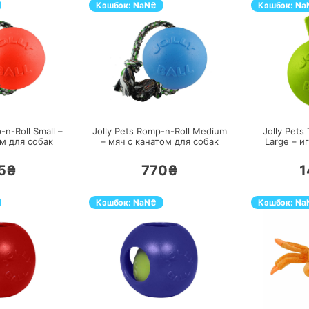
Кэшбэк:
NaN
₴
Кэшбэк:
Na
ЕРЕЙТИ
ПЕРЕЙТИ
-n-Roll Small –
Jolly Pets Romp-n-Roll Medium
Jolly Pets
м для собак
– мяч с канатом для собак
Large – и
5₴
770₴
1
Кэшбэк:
NaN
₴
Кэшбэк:
Na
ЕРЕЙТИ
ПЕРЕЙТИ