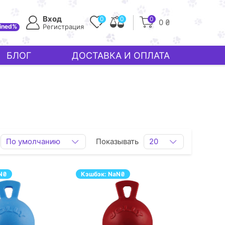
Вход
0
0
0
0 ₴
ined%
Регистрация
БЛОГ
ДОСТАВКА И ОПЛАТА
По умолчанию
Показывать
20
N
₴
Кэшбэк:
NaN
₴