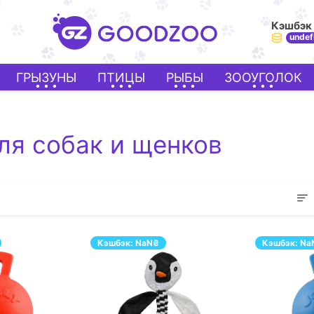
Кэшбэк
undef
ГРЫЗУНЫ
ПТИЦЫ
РЫБЫ
ЗООУГОЛОК
для собак и щенков
Кэшбэк:
NaN
₴
Кэшбэк:
Na