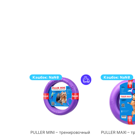
Кэшбэк:
NaN
₴
Кэшбэк:
NaN
₴
ПЕРЕЙТИ
ПЕ
PULLER MINI – тренировочный
PULLER MAXI – т