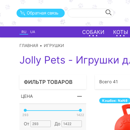
Обратная связь
СОБАКИ
КОТЫ
RU
UA
ГЛАВНАЯ
ИГРУШКИ
Jolly Pets - Игрушки 
ФИЛЬТР ТОВАРОВ
Всего
41
ЦЕНА
Кэшбэк:
NaN
₴
293
1422
От
До