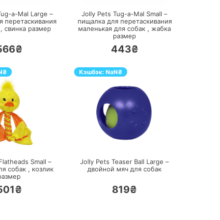
Tug-a-Mal Large –
Jolly Pets Tug-a-Mal Small –
я перетаскивания
пищалка для перетаскивания
 ,
свинка
размер
маленькая для собак ,
жабка
размер
566₴
443₴
N
₴
Кэшбэк:
NaN
₴
ПЕРЕЙТИ
ПЕРЕЙТИ
 Flatheads Small –
Jolly Pets Teaser Ball Large –
ля собак ,
козлик
двойной мяч для собак
размер
501₴
819₴