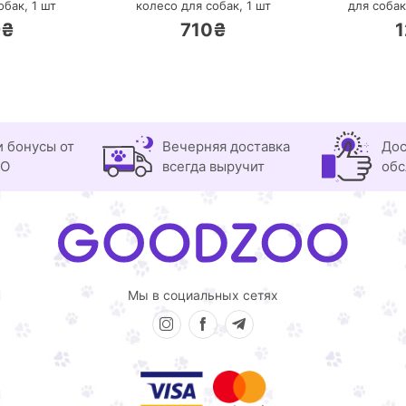
обак,
1 шт
колесо для собак,
1 шт
для соба
9₴
710₴
1
и бонусы от
Вечерняя доставка
Дос
OO
всегда выручит
обс
Мы в социальных сетях