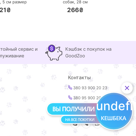
к,
5 см размер
собак, 28 см
21₴
266₴
тойный сервис и
Кэшбэк с покупок на
луживание
GoodZoo
Контакты
380 93 900 20 23
380 95 900 20 23
undef
info@goodzoo.com.ua