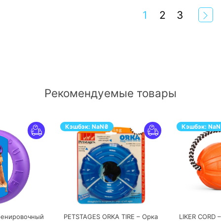
1
2
3
Рекомендуемые товары
Кэшбэк:
NaN
₴
Кэшбэк:
NaN
РЕЙТИ
ПЕРЕЙТИ
ренировочный
PETSTAGES ORKA TIRE – Орка
LIKER CORD –