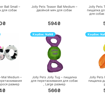
er Ball Small –
Jolly Pets Teaser Ball Medium –
Jolly Pets 
ч для собак
двойной мяч для собак
пищалка дл
для собак
0₴
594₴
Кэшбэк:
NaN
₴
Кэшбэк:
Na
ЕРЕЙТИ
ПЕРЕЙТИ
a-Mal Medium –
Jolly Pets Jolly Tug – пищалка
Jolly Pets
еретаскивания
для перетаскивания для собак
пищалка д
орося
размер
,
Large
размер
4₴
566₴