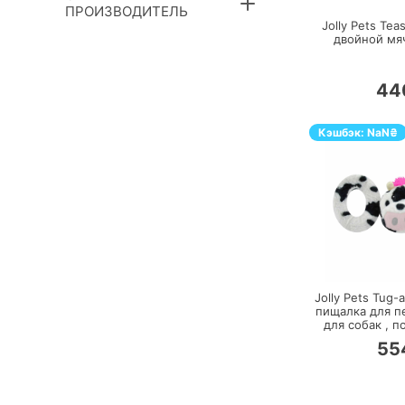
ПРОИЗВОДИТЕЛЬ
Jolly Pets Teas
двойной мя
44
Кэшбэк:
NaN
₴
П
Jolly Pets Tug-
пищалка для п
для собак ,
п
55