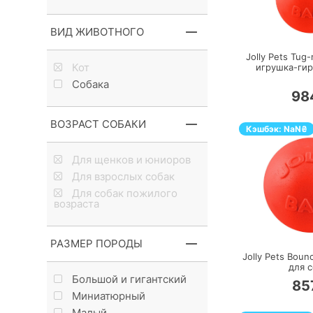
П
ВИД ЖИВОТНОГО
Jolly Pets Tug-
Кот
игрушка-гир
Собака
98
ВОЗРАСТ СОБАКИ
Кэшбэк:
NaN
₴
Для щенков и юниоров
Для взрослых собак
Для собак пожилого
возраста
П
РАЗМЕР ПОРОДЫ
Jolly Pets Boun
для 
Большой и гигантский
85
Миниатюрный
Малый