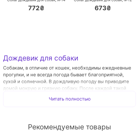
772₴
673₴
Дождевик для собаки
Собакам, в отличие от кошек, необходимы ежедневные
прогулки, и не всегда погода бывает благоприятной,
сухой и солнечной. В дождливую погоду вы приводите
домой мокрую и грязную собаку. После каждой такой
прогулки ей нужно мыть не только лапы, но и шерсть на
Читать полностью
всем теле, а это забирает ваше время, да и собака не в
восторге от постоянного купания.
Чтобы облегчить жизнь владельцам и их питомцам
Рекомендуемые товары
придумали
дождевики для собак
. Дождевик поможет
сохранить тело вашей собаки чистым даже в дождливую